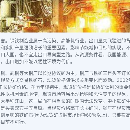
危害。钢铁制造业属于高污染、高能耗行业，出口量突飞猛进的
胀和实际产量强劲增长的重要因素，影响节能减排目标的实现，
出口大国，也不宜走出口导向型之路。从资源条件看，我国能源
点，出口增加不能以牺牲环境为代价。
钢、武钢等大钢厂以长期协议矿为主，钢厂与铁矿三巨头签订1
现货方式交易铁矿石，现货价格随供求关系变化而波动。2002
高于长协矿价格。在历年谈判中，现货矿价格是长协矿谈判的重
机性以
机因素的驱使，现货市场容易出现抢购和恶性竞争的现象
场大半壁江山，这一局面在相当长的时期内无法改变。中小铁矿
则是买卖双方平等自愿。当现货价格高于长协矿时，钢厂在现货
购到足够的铁矿石
(
因为现货矿占据市场份额
60
％以上
)
，只能提
格目前不可行。