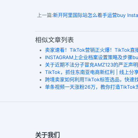
上一篇:
新开阿里国际站怎么着手运营buy Instagram
相似文章列表
卖家速看！TikTok营销正火爆！TikTok直播卖货会是下
INSTAGRAM上企业档案设置策略及步骤bulk In
关于近期不法分子冒充AMZ123的严正声明ig 登入 
TikTok，抓住东南亚电商新红利 | 线上分享回顾free t
跨境卖家如何利用TikTok标签选品，快速找到
单条视频一天涨粉26万，教你打造TikTok宠物领域的
关于我们