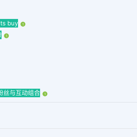
ts buy
1
粉
1
ns粉丝与互动组合
1