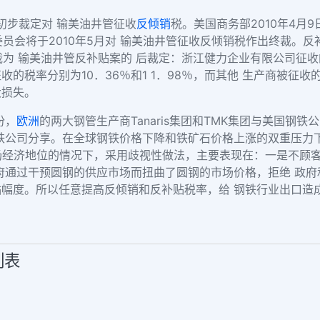
日初步裁定对 输美油井管征收
反倾销
税。美国商务部2010年4月
易委员会将于2010年5月对 输美油井管征收反倾销税作出终裁。反
的终裁为 输美油井管反补贴案的 后裁定：浙江健力企业有限公司征
的税率分别为10．36％和1 1．98％，而其他 生产商被征收
大损失。
份，
欧洲
的两大钢管生产商Tanaris集团和TMK集团与美国钢
钢铁公司分享。在全球钢铁价格下降和铁矿石价格上涨的双重压力
市场经济地位的情况下，采用歧视性做法，主要表现在：一是不顾
府通过干预圆钢的供应市场而扭曲了圆钢的市场价格，拒绝 政
幅度。所以任意提高反倾销和反补贴税率，给 钢铁行业出口造
列表