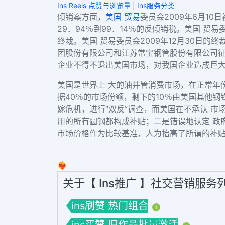
Ins Reels 点赞与浏览量
|
Ins服务分类
倾销案方面，
美国
贸易
委员会2009年6月10
29．94％到99．14％的反倾销税。美国 贸
终裁。美国 贸易委员会2009年12月30日
团股份有限公司和江苏常宝钢管股份有限公司征收
企业不得不退出美国市场，对我国企业造成巨
美国是世界上 大的油井管消费市场，在正常年
据40％的市场份额，剩下的10％由美国其他
嫁危机，进行“双反”调查，而美国在不承认 
用的所有圆钢都构成补贴；二是错误地认定 政
市场价格作为比较基准，人为抬高了所谓的补贴
❤️‍🔥
关于【 Ins推广 】社交营销服务
ins刷赞 热门组合
1
ins买赞 旧作品批量激活