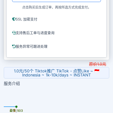
点击购买后生成订单，再按所选方式完成支付。
SSL 加密支付
支持售后工单与进度查询
服务异常可跟进处理
原价
1.0
元
1.0元/50个 Tiktok推广 TikTok - 点赞Like ~ 🇮🇩
Indonesia ~ 1k-10k/days ~ INSTANT
服务介绍
最慢: 503
最快: 503