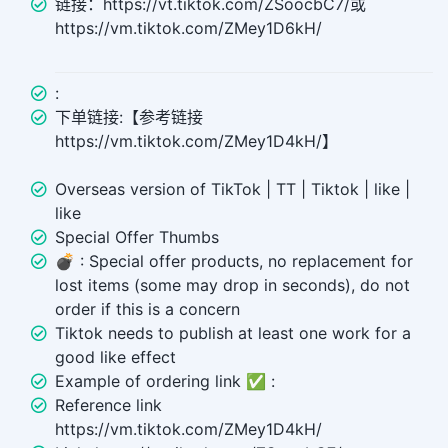
链接：https://vt.tiktok.com/ZSoocbC7/或
https://vm.tiktok.com/ZMey1D6kH/
:
下单链接:【参考链接
https://vm.tiktok.com/ZMey1D4kH/】
Overseas version of TikTok | TT | Tiktok | like |
like
Special Offer Thumbs
💣 ︎: Special offer products, no replacement for
lost items (some may drop in seconds), do not
order if this is a concern
Tiktok needs to publish at least one work for a
good like effect
Example of ordering link ✅ :
Reference link
https://vm.tiktok.com/ZMey1D4kH/