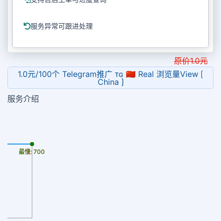
服务异常可跟进处理
原价
1.0
元
1.0元/100个 Telegram推广 ᴛɢ 🇨🇳 Real 浏览量View ⟮
China ⟯
服务介绍
最慢: 700
最快: 700