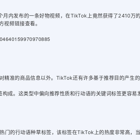
个月内发布的一条好物视频，在TikTok上竟然获得了241
方视频链接查看。
=7004640159970970885
精准的商品信息以外。TikTok还有许多基于推荐目的产生
签构成。这类型中偏向推荐性质和行动语的关键词标签更容易发
见和热门的行动语
种草标签，该标签在
TikTok上的热度非常高，