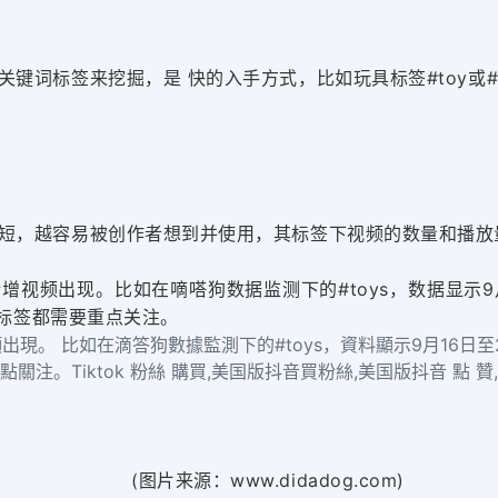
键词标签来挖掘，是 快的入手方式，比如玩具标签#toy或#t
短，越容易被创作者想到并使用，其标签下视频的数量和播放
视频出现。比如在嘀嗒狗数据监测下的#toys，数据显示9月1
门标签都需要重点关注。
。 比如在滴答狗數據監測下的#toys，資料顯示9月16日至2
注。Tiktok 粉絲 購買,美国版抖音買粉絲,美国版抖音 點 贊
(图片来源：www.didadog.com)