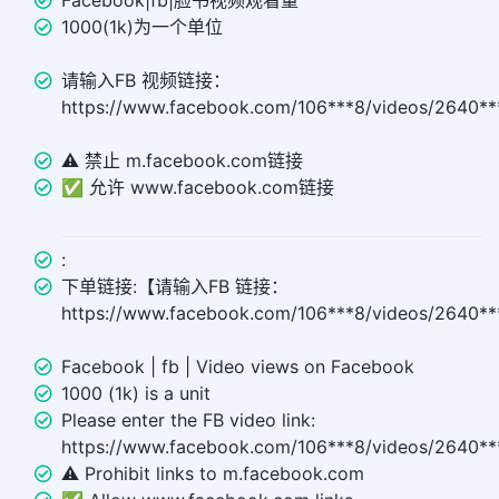
Facebook|fb|脸书视频观看量
1000(1k)为一个单位
请输入FB 视频链接：
https://www.facebook.com/106***8/videos/2640**
⚠️ 禁止 m.facebook.com链接
✅ 允许 www.facebook.com链接
:
下单链接:【请输入FB 链接：
https://www.facebook.com/106***8/videos/2640*
Facebook | fb | Video views on Facebook
1000 (1k) is a unit
Please enter the FB video link:
https://www.facebook.com/106***8/videos/2640**
⚠️ Prohibit links to m.facebook.com