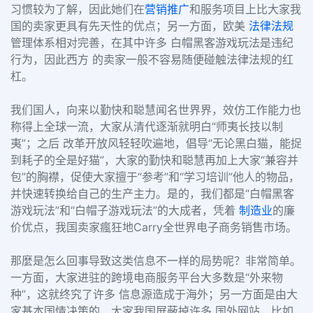
习惯较为了解，因此她们在
营销推广
和服务项目上比大家我
国的卖家更具有先天性的优点；另一方面，欧美
法律法规
管理体系相对完善，在其中许多 白帽黑客游戏玩法是违纪
行为，因此西方 的卖家一般不容易随便碰触法律法规的红
杠。
我们国人，向来以勤快和聪慧闻名世界界，效仿工作能力也
称得上全球一流，大家从清代逐渐就明白“师夷长技以制
夷”；之后 改革开放风轻轻吹遍地，倡导“无论黑白猫，能捉
到耗子的全是好猫”，大家的勤快和聪慧再加上大家“兼容并
包”的胸襟，促使大家擅于“参考”和“学习培训”他人的物品，
并快速转换给自己的生产主力。是的，我们都是“白帽黑客
游戏玩法”和“白帽子游戏玩法”的大成者，凭着
制造业
的廉
价优点，我国卖家瘋狂地Carry全世界电子商务销售市场。
那麼是怎么回事导致这类信息不一样的局势呢？非常简单。
一方面，大家进驻的跨境电商服务平台大多数是“外来物
种”，这就终究了许多 信息源造成于海外；另一方面是由大
家基本国情决策的，大家我国屏蔽掉许多 国外网站，比如