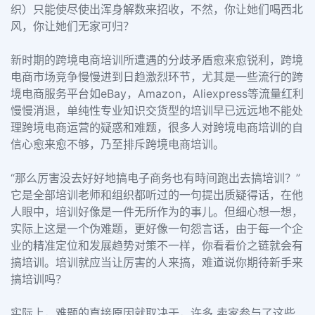
织）只能使尽使出浑身解数来招收，不然，你让她们喝西北
风，你让她们无家可归？
新时期的跨境电商培训所遭遇的分歧矛盾愈来愈锐利，跨境
电商市场竞争慢慢进到日趋激烈环节，尤其是一些流行的跨
境电商服务平台如eBay，Amazon，Aliexpress等流量红利
慢慢消退，单纯性专业知识交货型的培训早已远远地不能处
理跨境电商运营的疑惑和难题，很多人对跨境电商培训的自
信心愈来愈不够，乃至排斥跨境电商培训。
“那么厉害没去好好地搞电子商务也有時间跑出去搞培训？”
它是全部培训老师和组织都听过的一句提出质疑得话，在他
人眼中，培训好像是一件无所作为的事儿。但细心想一想，
实际上这是一个伪难题，更好像一句怨言话，由于每一个企
业的精准定位和发展趋势对策不一样，你看看价之链就会有
搞培训。培训就应当让厉害的人来搞，难道说你期待新手来
搞培训吗？
实际上，难题的直接原因就取决于，许多 卖家参与了这些