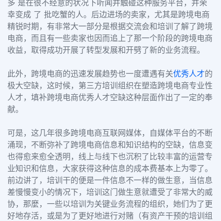
多 是在很不经意的状况下听闻并触碰这种服务平台，并荣
幸变成 了 批吃蟹的人。后边进场的卖家，尤其是跨境电商
精锐时期，有非常大一部分是根据交流会和培训了解了跨境
电商，而且有一些卖家也因而追上了那一个阶段的跨境电商
收益，取得成功开展了转型发展和开劈了新的业务流程。
此外，跨境电商的迅速发展趋势也一度遭遇有关
优秀人才
的
极大空缺，这时候，第三方培训组织在塑造跨境电商专业性
人才，填补跨境电商优秀人才空缺这种层面作出了一定的奉
献。
可是，这几年很多跨境电商互联网媒体，自媒体平台的不断
涌现，不断弥补了跨境电商信息和知识结构的空缺，信息变
也得愈来愈全透明，线上与线下也沉积了比较丰富的运营专
业知识和信息，大家获得这种信息的成本费基本上为零了。
前边讲了，培训干的便是一件信息不一样的做生意，当信息
差慢慢变小的情况下，培训这门做生意就遭受了非常大的威
协，那麼，一些以培训为关键业务流程的组织，她们为了更
好地存活，或是为了更好地进行对赌（有资产干预的培训组