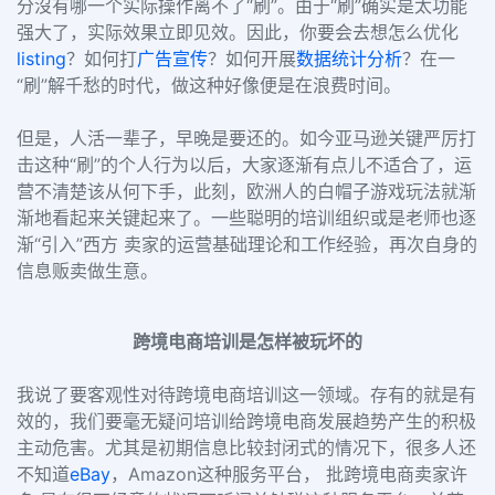
分沒有哪一个实际操作离不了“刷”。由于“刷”确实是太功能
强大了，实际效果立即见效。因此，你要会去想怎么优化
listing
？如何打
广告宣传
？如何开展
数据统计分析
？在一
“刷”解千愁的时代，做这种好像便是在浪费时间。
但是，人活一辈子，早晚是要还的。如今亚马逊关键严厉打
击这种“刷”的个人行为以后，大家逐渐有点儿不适合了，运
营不清楚该从何下手，此刻，欧洲人的白帽子游戏玩法就渐
渐地看起来关键起来了。一些聪明的培训组织或是老师也逐
渐“引入”西方 卖家的运营基础理论和工作经验，再次自身的
信息贩卖做生意。
跨境电商培训是怎样被玩坏的
我说了要客观性对待跨境电商培训这一领域。存有的就是有
效的，我们要毫无疑问培训给跨境电商发展趋势产生的积极
主动危害。尤其是初期信息比较封闭式的情况下，很多人还
不知道
eBay
，Amazon这种服务平台， 批跨境电商卖家许