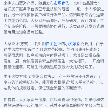
来挑选出蓝海产品，随后发布
市场销售
，也叫“商品贩卖”，
这归属于服务平台运营专业技能的范围，一般一个人能够进
行；另一种是依据客户群来开发产品，这归属于综合性运营
工作能力范围，涉及到产品调研，产品研发，设计方案，生
产制造等阶段，一般要团结协作进行，这类商品开发方式通
常可用走知名品牌线路。
大家说 种方式 ，许多 刚
自主创业
的
小卖家
都喜爱用，由于
这类选款方式 简易而且成本费较低，能够迅速开拓市场；
可是很悲剧，如今瀚海的生命期过短了，尤其是公模商品，
发布一周，你能发觉身旁立刻就发生一大堆相同，一开始销
售量还能够，可是生日蛋糕迅速就被大伙儿切分没了。
由于这类方式 太非常容易拷贝，有一些热销还开发设计了
专业的选款手机软件，能开展大批量式“服务平台选款”，以
达到他的规模规定，保证现金流量的不断运行。
你看看，大卖家资产深厚，供应链管理也强劲，如果你和这
种热销碰在一起的情况下，就并不是简易的服务平台运营专