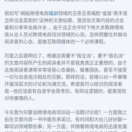
假如写“揭秘跨境电商
培训
领域的丑恶丑恶嘴脸”或是“高手是
怎样当韭菜割的”这种的文章标题，我坚信文章内容的点击
量和分享率会高许多 ，由于这正合乎时下绝大多数跨境电
商从业人员对跨境电商培训领域的心态。怎样把握住并扇动
阅读者的心态，是做互联网媒体的一个必修课程。
可是之后我明白了，根据这类要不“极左派”，要不“极右派”
的文章内容所产生的阅读者并不是我真真正正要想的，由于
这类阅读者通常非常容易心态偏执，做事固执，甚至不接受
一切与自身观点相反的见解。那样的话，就难以对一件事情
开展深层次的讨论和沟通交流。希望我可以结识的阅读者
是--他应该是有自身学会思考的，有辩证逻辑的，能客观性
对待事情的人。
今天我为何要谈跨境电商培训这一话题讨论呢？一方面我之
前在文章内容一书中服务承诺过，有时间和大伙儿好好聊一
聊培训领域那些事；另一方面，伴随着跨境电商的迅速发展