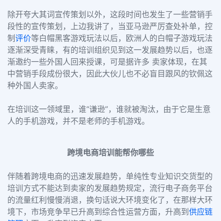
除开夸大其词宣传策划以外，这段时间也发生了一些营销手
段性的宣传策划，上边我讲了，当亚马逊严厉查处补单，控
制
评价
等白帽黑客游戏玩法以后，欧洲人的白帽子游戏玩法
逐渐深受青睐，有的培训组织见到这一发展趋势以后，也逐
渐邀约一些外国人回来授课，可是据许多 卖家体现，在其
中营销手段成份很大，因此大伙儿也不必盲目跟风的钦佩这
种外国人卖家。
在培训这一领域里，谁“谦逊”，谁就被淘汰，由于它是生意
人的手机游戏，并不是老师的手机游戏。
跨境电商培训能帮你哪些
伴随着跨境电商的迅速发展趋势，单纯性专业知识交货型的
培训方式不能达到卖家的发展趋势规定，流行电子商务平台
的流量红利慢慢消退，换句话说大环境变化了，在那样大环
境下，市场竞争早已升高到综合性运营方面，升高到
供应链