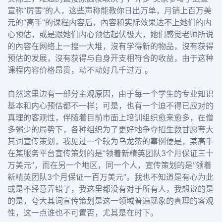
宣称“厉害”的人，这些声称能教你日出万单，月销上百万美
元的“高手”的课程内容后，內容和实际效果达不上她们的内
心预估，或是跟她们内心预估起伏极大，她们感觉老师所说
的內容在网络上一搜一大堆，沒有学得新的物品，沒有获得
预估的发展，沒有获得与自身开支相符合的收益，由于这种
课程内容价格昂贵，动不动好几千过万 。
自然这里边有一部分主观原因，由于每一个学生的专业知识
基本和内心预估都不一样；可是，也有一个迫不得已应对的
真理的客观性，伴随着目前市面上培训组织愈来愈多，在僧
多粥少的局势下，各种组织为了更好地争夺招生数甘愿夸大
其词宣传策划，我见过一个较为乌龙茶的事例便是，某高手
在某服务平台宣传策划的是“领着新精英团队3个月保证三十
万美元”，而在另一个地区，同一个人，宣传策划的是“领着
新精英团队3个月保证一百万美元”。我也不知道是有心为此
或是不经意弄错了，我这里都没有对于所有人，我想说的是
的是，夸大其词宣传策划是这一领域普遍现象的真理的客观
性，这一点谁也不可置否，尤其是在时下。