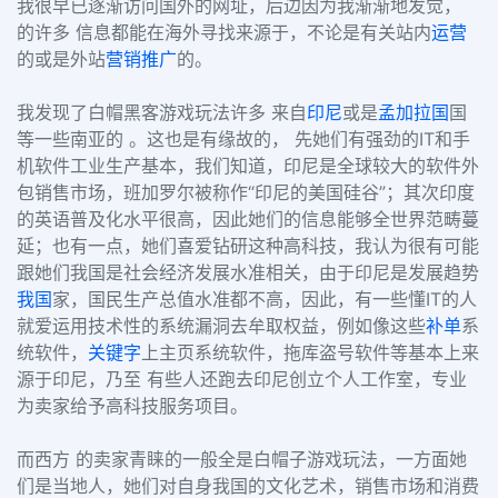
我很早已逐渐访问国外的网址，后边因为我渐渐地发觉，
的许多 信息都能在海外寻找来源于，不论是有关站内
运营
的或是外站
营销推广
的。
我发现了白帽黑客游戏玩法许多 来自
印尼
或是
孟加拉国
国
等一些南亚的 。这也是有缘故的， 先她们有强劲的IT和手
机软件工业生产基本，我们知道，印尼是全球较大的软件外
包销售市场，班加罗尔被称作“印尼的美国硅谷”；其次印度
的英语普及化水平很高，因此她们的信息能够全世界范畴蔓
延；也有一点，她们喜爱钻研这种高科技，我认为很有可能
跟她们我国是社会经济发展水准相关，由于印尼是发展趋势
我国
家，国民生产总值水准都不高，因此，有一些懂IT的人
就爱运用技术性的系统漏洞去牟取权益，例如像这些
补单
系
统软件，
关键字
上主页系统软件，拖库盗号软件等基本上来
源于印尼，乃至 有些人还跑去印尼创立个人工作室，专业
为卖家给予高科技服务项目。
而西方 的卖家青睐的一般全是白帽子游戏玩法，一方面她
们是当地人，她们对自身我国的文化艺术，销售市场和消费