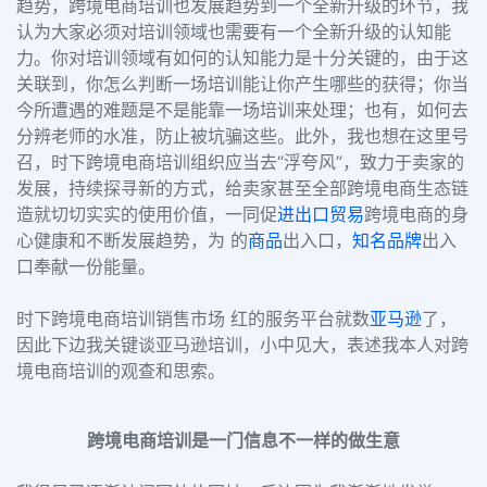
趋势，跨境电商培训也发展趋势到一个全新升级的环节，我
认为大家必须对培训领域也需要有一个全新升级的认知能
力。你对培训领域有如何的认知能力是十分关键的，由于这
关联到，你怎么判断一场培训能让你产生哪些的获得；你当
今所遭遇的难题是不是能靠一场培训来处理；也有，如何去
分辨老师的水准，防止被坑骗这些。此外，我也想在这里号
召，时下跨境电商培训组织应当去“浮夸风”，致力于卖家的
发展，持续探寻新的方式，给卖家甚至全部跨境电商生态链
造就切切实实的使用价值，一同促
进出口贸易
跨境电商的身
心健康和不断发展趋势，为 的
商品
出入口，
知名品牌
出入
口奉献一份能量。
时下跨境电商培训销售市场 红的服务平台就数
亚马逊
了，
因此下边我关键谈亚马逊培训，小中见大，表述我本人对跨
境电商培训的观查和思索。
跨境电商培训是一门信息不一样的做生意