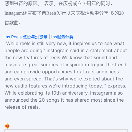
感到兴奋的原因。”表示。在庆祝成立10周年的同时，
Instagram还宣布了自Reels发行以来庆祝活动中分享 多的20
首歌曲。
Ins Reels 点赞与浏览量
|
Ins服务分类
"While reels is still very new, it inspires us to see what
people are doing," instagram said in a statement about
the new features of reels We know that sound and
music are great sources of inspiration to join the trend,
and can provide opportunities to attract audiences
and even spread. That's why we're excited about the
new audio features we're introducing today. " express.
While celebrating its 10th anniversary, instagram also
announced the 20 songs it has shared most since the
release of reels.
❤️‍🔥