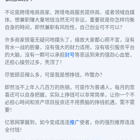
不论是跨境电商商家、跨境电商服务提供商、或者领域自媒
体，想兼职赚大量地钱当然无可非议，重要就是你怎样均衡
自身的時间，即然兼职有风险性，自己创业可不可以？
许多商家很毫无疑问地摆头了，缘故大家都心照不宣，沒有
背水一战的胆量，沒有强大的财力适用，沒有吸引服务平台
的大脑，沒有一颗可以承担
封号
等恶运到来的强劲心血管，
还担心操劳过多，秃顶了！
尽管顾忌辣么多，可是我是想挣钱，咋整办？
即然当不上年入几百万的热销，可是作为普通人，每月的悲
喜还可以自身把握，实际上挣钱可以非常简单，让你一个不
必担心時间和资产项目投资还不用费脑的挣钱机遇，需不需
要！
亿恩网掌握到，如今变成连连
推广
使者，你的强烈推荐连连
全付钱！