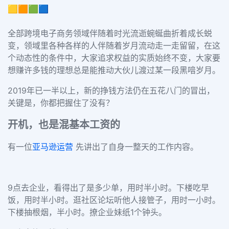
🟨🟧🟩🟦
全部跨境电子商务领域伴随着时光流逝蜿蜒曲折着成长蜕
变，领域里各种各样的人伴随着岁月流动走一走留留，在这
个动态性的条件中，大家追求权益的实质始终不变，大家要
想赚许多钱的理想总是能推动大伙儿渡过某一段黑喑岁月。
2019年已一半以上，新的挣钱方法仍在五花八门的冒出，
关键是，你都把握住了没有？
开机，也是混基本工资的
有一位
亚马逊
运营
先讲出了自身一整天的工作内容。
9点去企业，看得出了是多少单，用时半小时。下楼吃早
饭，用时半小时。逛社区论坛听他人接管子，用时一小时。
下楼抽根烟，半小时。撩企业妹纸
1个钟头
。