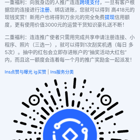
一重褔利：向我身边的人推广连连
跨境支付
，一旦有客户根
据您的连接进行
注册
、绑店进账，您就可以得到 高
418元的
现钱奖赏！新用户也将得到万余元的完全免费
提现
信用额
度，更有使用价值3000元的运营干货知识豪礼送不断！
二重褔利：连连推广使者只需用完成共享申请注册连接、小
程序、照片（三选一），就可以得到
1次刮奖机遇（每日 多
5次）。抽中的红包会立即存进帐户的“抽奖活动大红包”
内，而且这一额度会连着每一个月的推广奖励金一起派发！
Ins点赞与曝光 ig买赞
|
Ins服务分类