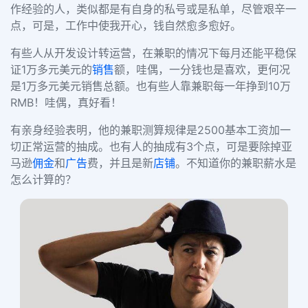
作经验的人，类似都是有自身的私号或是私单，尽管艰辛一
点，可是，工作中使我开心，钱自然愈多愈好。
有些人从开发设计转运营，在兼职的情况下每月还能平稳保
证
1万多元美元的
销售
额，哇偶，一分钱也是喜欢，更何况
是1万多元美元销售总额。也有些人靠兼职每一年挣到10万
RMB！哇偶，真好看！
有亲身经验表明，他的兼职测算规律是
2500基本工资加一
切正常运营的抽成。也有人的抽成有3个点，可是要除掉亚
马逊
佣金
和
广告
费，并且是新
店铺
。不知道你的兼职薪水是
怎么计算的？