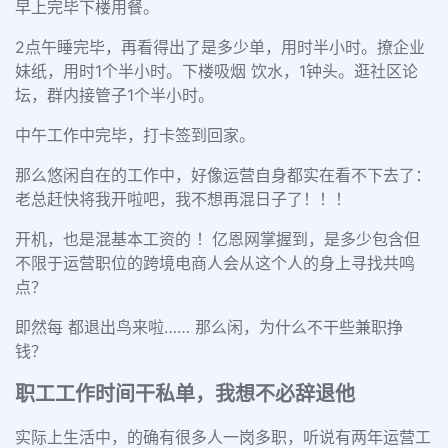
早上完毕下楼用餐。
2点午睡
完毕
，再看得出了是多少单，
用时
半小时。撩企业
妹纸，
用时
1个半小时。下楼吸烟 饮水，1钟头。逛社区论
坛，群内接管子1个半小时。
中午工作中完毕，打卡签到回家。
那么悠闲自在的工作中，
好像运营自身都实在看不下去了：
老总
赶快将我开啦吧，我不想再混日子了！！！
开机，也是混基本工资的 ！亿恩网掌握到，是多少包含但
不限于运营职位的跨境电商人会从这个人的身上寻找共鸣
点？
即然每 都退出鸟来啦
…… 那么闲，为什么不干些兼职挣
钱？
职工工作时间干私单，我想不必辞退他
实际上生活中，的确有很多人一岗多职，听说有两年运营工