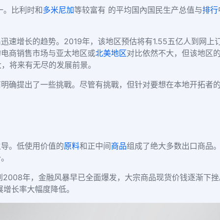
一。比利时和
多米尼加
等较富有 的平均国內国民生产总值与
排行
出迅速
增长
的趋势
。
2019年，该地区预估将有1.55五亿人到网上
的电商销售市场与亚太地区或
北美地区
对比依然不大，但该地区
大，将来有无尽的发展前景。
商
明确提出了一些挑戰。
尽管有挑戰，但针对要想在本地开拓者
主导。低使用价值的
原料
和正中间
商品
组成了绝大多数出口商品
少。
到
2008年，金融风暴早已全面爆发，大宗商品现货价钱逐渐下挫。
展增长率大幅度降低。