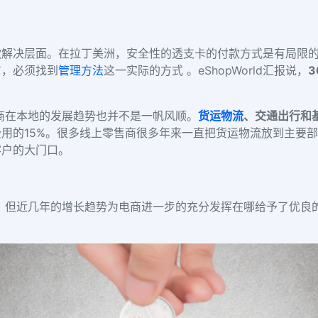
款解决层面。在拉丁美洲，安全性的透支卡的付款方式是有局限
言，
必须
找到
管理方法
这一实际的方式 。
eShopWorld汇报说，
商在本地的发展趋势
也并不是一帆风顺。
货运物流
、交通出行和
费用的
15%。很多线上零售商很多年来一直把货运物流放到主要
客户的大门口。
，
但近几年的增长趋势为电商进一步的充分发挥在哪
给予了
优良