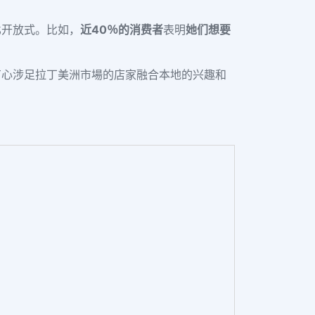
比开放式。比如，
近
40％的消费者
表明
她们想要
有心涉足拉丁美洲市場的店家融合本地的兴趣和