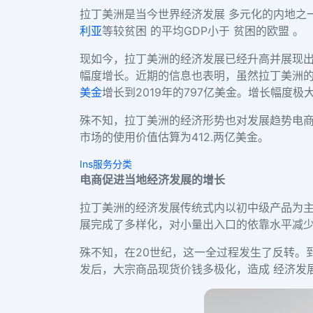
拉丁美洲是当今世界经济发展 多元化的内地之
利亚
等较贫困 的平均GDP小于 贫困的欧盟 。
现如今
，拉丁美洲的经济发展已经升高并
展现
幅度增长。近期的信息也表明，虽然拉丁美洲
美金
增长到2019年的797亿美金
。增长幅度极
殊不知，拉丁美洲的经济形势也
对发展趋势电
市场
的使用价值估算为
412.两亿美金。
Ins服务分类
电商促进当地
经济发展的
增长
拉丁美洲的经济发展传统式内以初中级产品为
展完成了多样化，对小量出入口的依靠水平减
殊不知，在20世纪，这一全过程发生了反转。
发后，大宗商品现货价钱多极化，造成 经济发