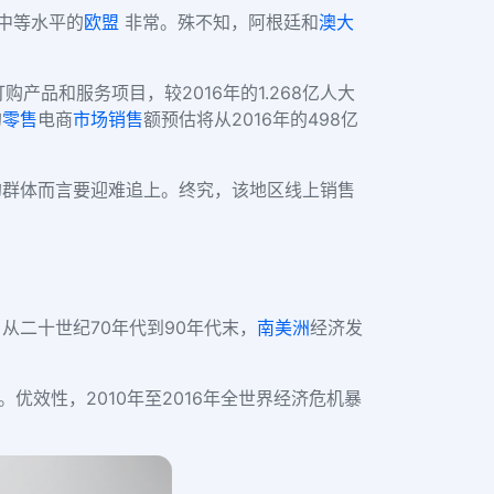
中等水平的
欧盟
非常。殊不知，阿根廷和
澳大
订购产品和服务项目，较2016年的1.268亿人大
的
零售
电商
市场销售
额预估将从2016年的498亿
的群体而言要迎难追上。
终究，
该地区
线上
销售
。从
二十世纪70年代到90年代末，
南美洲
经济发
优效性，2010年至2016年全世界经济危机暴