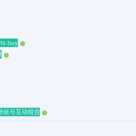
ts buy
1
粉
1
ns粉丝与互动组合
1