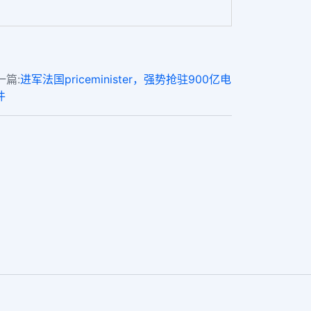
一篇:
进军法国priceminister，强势抢驻900亿电
件