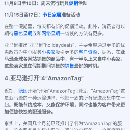
11月8日至10日：周末流行玩具
促销
活动
11月15日至17日：
节日
家居
准备活动
在整个假期里，每天都有新的促销活动。此外，消费者可以
期待
黑色星期五
和
网络星期一
省钱的方法有更多。
亚马逊推出“亚马逊”holidaydeals“，主要希望通过更多的优
惠政策为中心服务
小卖家
吸引更多的
客户资源
，据悉，
在亚
马逊全球各网站销售的商品中，有一半以上来自中小卖家，
这些卖家是在假期期间销售的
销售
最好的时机。
4.亚马逊打开“4”AmazonTag”
近期，
德国
开始“开始”AmazonTag“测试，”AmazonTag“这
是亚马逊的一种运输选择，他把一周的所有配送都集中在一
起。
既能节约成本，又能保护环境，同时也能为客户带来更
加便捷快捷的配送服务。
事实上，美国几个月前已经推出了名为“AmazonTag”的服