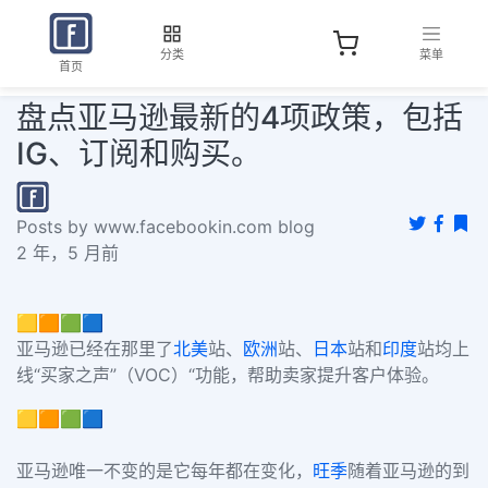
分类
菜单
首页
盘点亚马逊最新的4项政策，包括
IG、订阅和购买。
Posts by www.facebookin.com blog
2 年，5 月前
🟨🟧🟩🟦
亚马逊已经在那里了
北美
站、
欧洲
站、
日本
站和
印度
站均上
线“买家之声”（VOC）“功能，帮助卖家提升客户体验。
🟨🟧🟩🟦
亚马逊唯一不变的是它每年都在变化，
旺季
随着亚马逊的到