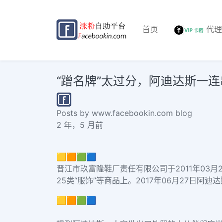
首页
代
“蹭名牌”太过分，阿迪达斯一连串无效掉6
Posts by www.facebookin.com blog
2 年，5 月前
🟨🟧🟩🟦
晋江市玖富隆鞋厂责任有限公司
于2011年03
25类“服饰”等商品上。2017年06月27日
阿迪达
🟨🟧🟩🟦