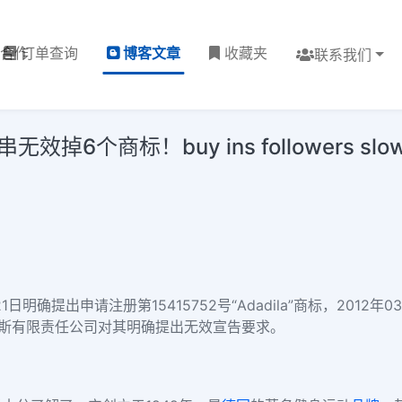
理合作
订单查询
博客文章
收藏夹
联系我们
个商标！buy ins followers slow d
月21日明确提出申请注册
第15415752号“Adadila”商标
，2012年
斯有限责任公司
对其明确提出无效宣告要求。