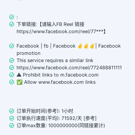
:
下单链接:【请输入FB Reel 链接
https://www.facebook.com/reel/77***】
Facebook | fb | Facebook ✌️✌️✌️| Facebook
promotion
This service requires a similar link
https://www.facebook.com/reel/772488811111
⚠️ Prohibit links to m.facebook.com
✅ Allow www.facebook.com links
订单开始时间(参考): 1小时
订单执行速度(平均): 71592/天 [参考]
订单max数量: 1000000000(同链接累计)