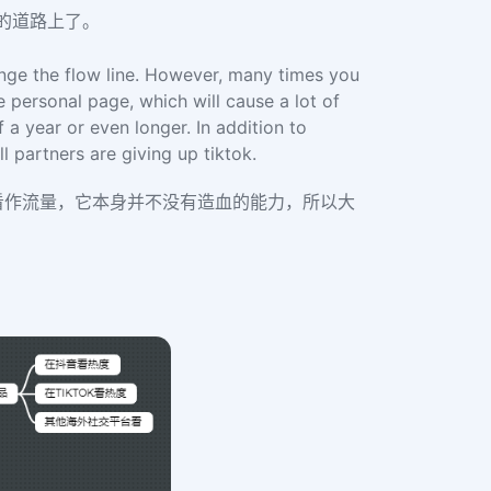
k的道路上了。
ange the flow line. However, many times you
 personal page, which will cause a lot of
 a year or even longer. In addition to
 partners are giving up tiktok.
ok看作流量，它本身并不没有造血的能力，所以大