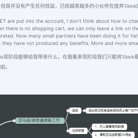
是并没有产生任何效益，已经越来越多的小伙伴在放弃Tikto
ET are put into the account, I don't think about how to ch
 there is no shopping cart, we can only leave a link on the
enerated. Now many small partners have been doing it for half
 they have not produced any benefits. More and more small
tok现阶段能够给我带来什么，在我看来现阶段我们只能将Tikt
明前。