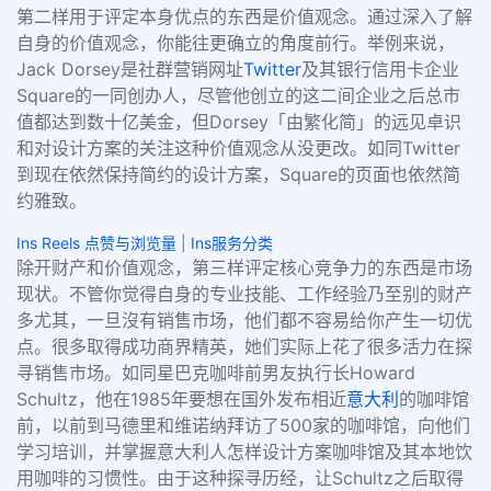
第二样用于评定本身优点的东西是价值观念。通过深入了解
自身的价值观念，你能往更确立的角度前行。举例来说，
Jack Dorsey是社群营销网址
Twitter
及其银行信用卡企业
Square的一同创办人，尽管他创立的这二间企业之后总市
值都达到数十亿美金，但Dorsey「由繁化简」的远见卓识
和对设计方案的关注这种价值观念从没更改。如同Twitter
到现在依然保持简约的设计方案，Square的页面也依然简
约雅致。
Ins Reels 点赞与浏览量
|
Ins服务分类
除开财产和价值观念，第三样评定核心竞争力的东西是市场
现状。不管你觉得自身的专业技能、工作经验乃至别的财产
多尤其，一旦沒有销售市场，他们都不容易给你产生一切优
点。很多取得成功商界精英，她们实际上花了很多活力在探
寻销售市场。如同星巴克咖啡前男友执行长Howard
Schultz，他在1985年要想在国外发布相近
意大利
的咖啡馆
前，以前到马德里和维诺纳拜访了500家的咖啡馆，向他们
学习培训，并掌握意大利人怎样设计方案咖啡馆及其本地饮
用咖啡的习惯性。由于这种探寻历经，让Schultz之后取得