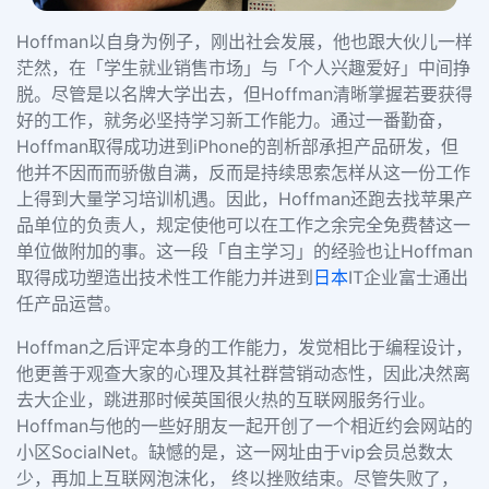
Hoffman以自身为例子，刚出社会发展，他也跟大伙儿一样
茫然，在「学生就业销售市场」与「个人兴趣爱好」中间挣
脱。尽管是以名牌大学出去，但Hoffman清晰掌握若要获得
好的工作，就务必坚持学习新工作能力。通过一番勤奋，
Hoffman取得成功进到iPhone的剖析部承担产品研发，但
他并不因而而骄傲自满，反而是持续思索怎样从这一份工作
上得到大量学习培训机遇。因此，Hoffman还跑去找苹果产
品单位的负责人，规定使他可以在工作之余完全免费替这一
单位做附加的事。这一段「自主学习」的经验也让Hoffman
取得成功塑造出技术性工作能力并进到
日本
IT企业富士通出
任产品运营。
Hoffman之后评定本身的工作能力，发觉相比于编程设计，
他更善于观查大家的心理及其社群营销动态性，因此决然离
去大企业，跳进那时候英国很火热的互联网服务行业。
Hoffman与他的一些好朋友一起开创了一个相近约会网站的
小区SocialNet。缺憾的是，这一网址由于vip会员总数太
少，再加上互联网泡沫化， 终以挫败结束。尽管失败了，