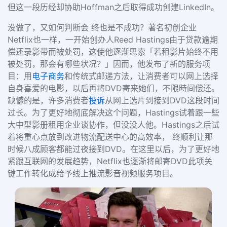
但这一段历经却协助Hoffman之后取得成功创建LinkedIn。
没做了，又如何判断会 终也是不成功？著名初创企业
Netflix也一样，一开始创办人Reed Hastings由于贷款逾期
偿还录影带而被处罚，这使他逐渐思索「若租影片始终不用
被处罚，那会有哪些状况？」因而，他发布了新的服务项
目：用
电子商务
和传统式邮递方法，让消费者可以网上选择
自身喜爱的电影，以后再将DVD寄来她们，不限時间偿还。
缺憾的是，许多消费者
投诉
从网上选片到接到DVD这段时间
过长。为了更好地彻底解决这个问题，Hastings试着跟一些
大中型影册租用企业谈协作，但没没人他。Hastings之后试
着将重心点放到改进物流配送中心的高效率， 终顺利让那
时候八成顾客都能过夜接到DVD。在这里以后，为了更好地
紧跟互联网的发展趋势，Netflix也逐渐将邮寄DVD此项关
键工作转化成给予线上推流影音视频服务项目。