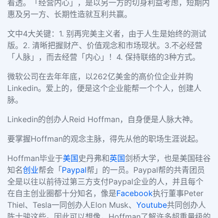
看透。「经营内心」，是以另一方的切身利益考虑，短期内
惠及另一方、长期性造就互利共赢。
文中4大关键：1. 别再完美主义者，由于人生是始终的测试
版。2. 清晰把握财产、价值观念和市场现状。3.不必经营
「人脉」，而去经营「内心」！4. 保持联络的3种方式。
微软公司在去年年底，以262亿美金的高价位企业并购
Linkedin。爱上的，便是这个企业能帮一个个人，创建人
脉。
Linkedin的创办人Reid Hoffman，自身便是人脉大神。
要掌握Hoffman的观念主脉，得先从他的职场生涯说起。
Hoffman毕业于
美国
史丹弗和
英国
剑桥大学，也是美国硅谷
知名
创业
帮会「
Paypal
帮」的一员。Paypal帮的共青团员
全是以往以前待过第三方支付Paypal企业的人，并且每个
在自主创业圈都十分知名，像是
Facebook
执行董事Peter
Thiel、Tesla一同创办人Elon Musk、
Youtube
共同创办人
陈士骏这些。因此可以想像，Hoffman了解许多超重量级的