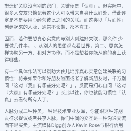
塑造好关联沒有别的窍门，关键便是「认真」。但实际中，
很多人交友只惦记着这个人可以带来自身什么好处，借此评
定是不是要用心经营彼此之间的关联。而这类以「片面性」
创建起來的人脉，通常不长期，都不真正。
因而，若你要想真心实意的与别人创建好关联，那么你 少
要做几件事。 、从别人的思想观点看世界，第二、思索怎
样协助另一方、和对方协作，而不是想着你能从他的身上获
得哪些。
有一个具体作法可以幫助大伙儿培养真心实意创建关联的习
惯性：将来如果你和好朋友碰面或者了解新朋友时，千万别
问「这对『我』有哪些好处呢？」，反而是扪心自问「这对
『大家』有哪些好处呢？」长此以往，你也就能习惯性「认
真」去看待所有人了。
人脉分成二种种类， 种是技术专业友军，你能跟这种好朋
友征求提议或者共享人脉，你们中间的交互是一种沟通交流
而不是买卖。主流媒体Digg创办人Kevin Rose与银行信用