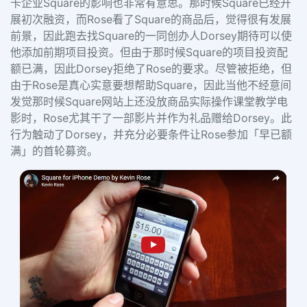
卡企业Square的影响也非常有意思。那时候Square已经开
展初次融资，而Rose看了Square的商品后，觉得很有发展
前景，因此跑去找Square的一同创办人Dorsey期待可以使
他添加前期项目投资。但由于那时候Square的项目投资配
额已满，因此Dorsey拒绝了Rose的要求。尽管被拒绝，但
由于Rose是真心实意要想帮助Square，因此当他不经意间
发觉那时候Square网站上还没放商品实际操作课堂教学电
影时，Rose尤其干了一部影片并作为礼品赠给Dorsey。此
行为触动了Dorsey，并充分必要条件让Rose参加「早已额
满」的首轮募资。