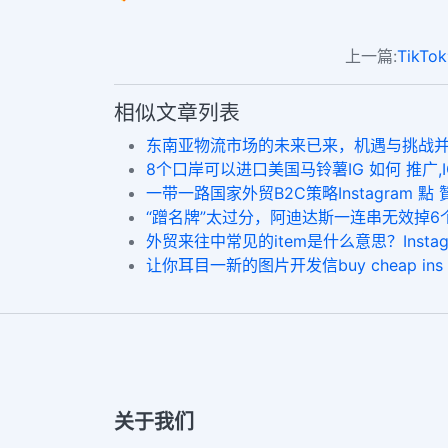
上一篇:
TikT
相似文章列表
东南亚物流市场的未来已来，机遇与挑战并存add likes
8个口岸可以进口美国马铃薯IG 如何 推广,IG 
一带一路国家外贸B2C策略Instagram 點 贊,In
“蹭名牌”太过分，阿迪达斯一连串无效掉6个商标！buy 
外贸来往中常见的item是什么意思？Instagram 
让你耳目一新的图片开发信buy cheap ins fo
关于我们