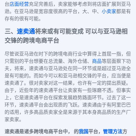
台
店面
经营
充足完善后，卖家能够考虑到将店面扩展到亚马
逊。在亚马逊是宽容度很高的平台，大、中、
小卖家
都是有
存有的很有可能。
三
、
速卖通
将来或有可能变成 可以与亚马逊相
交锋的跨境电商平台
尽管说亚马逊在时下的跨境电商行业中算得上首屈一指，但
只需别的平台想要在总流量、海外仓储、
商品
等层面狠下功
夫，将来，速卖通与亚马逊处在同一环节或是超过亚马逊全
是有可能的。而如今可以和亚马逊相交锋的平台，应当便是
速卖通了。很对卖家对这一结果，也许有一定的提出质疑。
由于，近些年的速卖通平台让卖家有一些琢磨不透。但事实
上，它是速卖通平台在探索发展趋势路面环节。过去了这一
环节，速卖通平台会出现质的飞跃。速卖通由于有阿里巴巴
的适用，许多高品质卖家全是来源于其本身高品质的生产厂
家卖家。
速卖通是诸多跨境电商平台中， 的
我国
平台，
管理方法
方