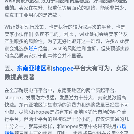
wish
卖家只必须 致力于商品和货运物流，好商品爆单是迅
速的
。卖家在提升、权重值等层面花的思绪，能够非常少，
真真正正要用心的是选款
。
Wish
处罚现行政策，也是执行的较为深层次的平台，也是
卖家小伙伴们 头疼不己的。因此 ，
wish
处罚会给卖家盆友
产生跟多的风险性，为了更好地避开这一难题，许多
wish
卖
家会挑选多
账户
经营。
wish
的风险性和曲折，但头顶部卖家
和高品质卖家对于此事体会并不显著。
五
、
东南亚地区
和
shopee
平台大有可为，卖家
数提高显著
在全部跨境电商平台中，东南亚地区的两个新起平台
、
shopee
，发展潜力很猛，发展潜力十分大，卖家总数提高
快速。东南亚地区销售市场的消费力和选购数量已经是不可
小觑，尽管
和
shopee
是占有东南亚地区销售市场的两个流
行平台，但两个平台的规模或是十分小的，仅仅速卖通的几
十分之一。就算是那样，
和
shopee
卖家中或是不缺月
市场
销售
额三四十万的卖家。因此 ，卖家或是能够在这里2个平