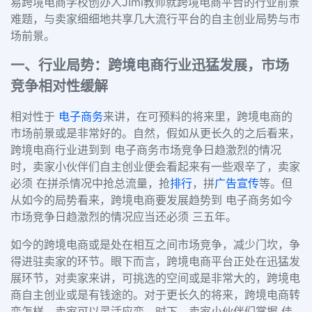
易跨境电商学校创办人
JImi
教师就跨境电商平台的行业前景
难题，与卖家细细地共享几大流行平台的自主创业局势与市
场前景。
一、
行业局势：
跨境电商行业迅猛发展，市场
竞争相对性缓解
相对性于
电子商务
来讲，在可预料的将来里，跨境电商的
市场前景或是非常好的。自然，假如从更长久的之后看来，
跨境电商行业进到到 电子商务市场竞争日趋激烈的情况
时，卖家小伙伴们自主创业便会看起来有一些艰辛了，卖家
必须 在拼杀情况中抢总流量，抢
排行
，拼
广告宣传
等。但
从如今的局势看来，跨境电商要发展趋势到 电子商务如今
市场竞争日趋激烈的情况应当还必须 三五年。
如今的跨境电商或是处在相互之间市场竞争，减少门坎，争
得进驻卖家的环节。眼下而言，跨境电商平台正处在迅猛发
展环节，对卖家来讲，可挑选的空间或是非常大的，跨境电
商自主创业或是有钱途的。对于更长久的将来，跨境电商转
变怎样，卖家可以灵活应变。时下，卖家小伙伴们掌握 佳