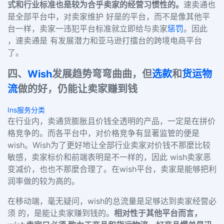
式和行业标准也是较为合乎卖家的经营习惯性的。
速卖通也
是全部平台中，对卖家维护 好是的平台，而不是像其他平
台一样，卖家一违犯平台标准就立即给与卖家
惩罚
。因此
，速卖通是 有发展潜力和亚马逊打擂台的跨境电商平台
了。
四
、
Wish
发展趋势弯弯曲曲，但
选款
和
货运物
流
做的好，仍能让卖家赚到钱
Ins服务分类
在行业内，卖通货膨胀且价钱全透明的产品，一定是在拼价
格竞争的。而各平台中，对价格竞争有显著监管的便是
wish
。
Wish
为了更好地让全部行业卖家对价钱不那麼比较
敏感，卖家标价和前端表明是不一样的，因此
wish
卖家恶
变减价，也也不那麼合理了。在
wish
平台，卖家是能够把利
润率做的较为高的。
在移动端，毫无疑问，
wish
的总流量是足够达到卖家经营必
须 的，是能让卖家赚到钱的。
相对性于其他平台而言，