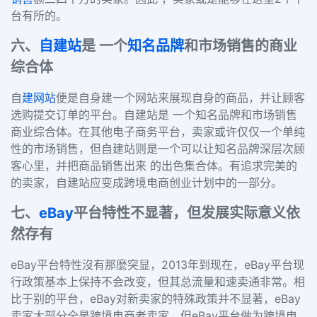
台有所的。
六
、
自建站
是 一个
知名品牌
和市场销售的商业
综合体
自
建网站
便是自身建一个网站来展现自身的商品，并让顾客
选购提交订单的平台。自建站是 一个知名品牌和市场销售
商业综合体。在其他电子商务平台，卖家或许仅仅一个单纯
性的市场销售，但自建站则是一个可以让知名品牌深层次顾
客心里，并把商品销售出来 的出色集合体。有追求完美的
的卖家，自建站应变成跨境电商创业计划中的一部分。
七
、
eBay
平台特性不显著，但发展实际意义依
然存有
eBay
平台特性沒有那麼突显，
2013
年到现在，
eBay
平台现
行政策基本上保持不会改变，但其总流量和速卖通非常。相
比于别的平台，
eBay
对新卖家的特殊政策并不显著，
eBay
卖家大部分全是跨境电商老卖家。但
eBay
平台做为跨境电