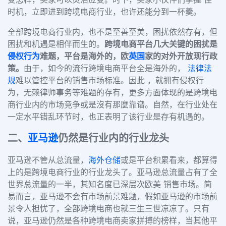
时机，立即进到跨境电商行业，也许还能分到一杯羹。
全部跨境电商行业内，也不是至善至美，困扰依然存有，但
困扰和机遇是相伴而生的。
跨境电商平台几大关键的困扰是
侵权行为
难题，平台是海外的，欧
英国
家的对外开放现行政
策。
由于，如今的流行跨境电商平台全是海外的，
法律法
规
难以管控平台的销售市场标准。因此 ，就拥有侵权行
为，无赖律师事务等难题的存有，更多方面体现的是跨境电
商行业内的市场竞争或是沒有那麼靠谱。自然，在行业处在
一定水平错乱环节时，也正表明了该行业是存有机遇的。
二、
亚马逊
仍然是行业内的行业龙头
亚马逊不管从总流量，
海外仓储
或是平台积累看来，都算得
上的是跨境电商行业的行业龙头了。亚马逊总流量占有了全
世界总流量的一半，其知名度已深层次欧美 销售市场。简
易而言，亚马逊不会有市场前景难题，假如亚马逊的市场前
景令人担忧了，全部跨境电商也就三生三世凉凉了。只有
说，亚马逊仍然是各种跨境电商卖家拼搏的榜样，当其他平