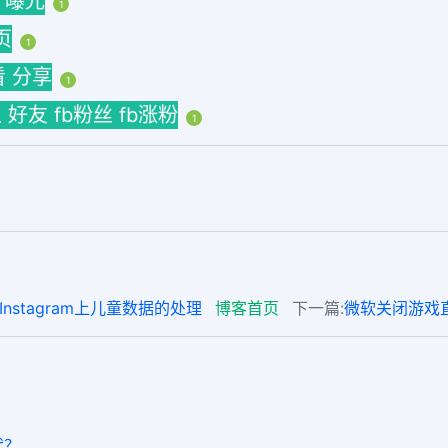
h 曝光
1
页
1
看 分享
1
拉人 好友 fb粉丝 fb涨粉
1
Instagram上儿童数据的处理
博客首页
下一篇:
微软关闭游戏直播平
代？