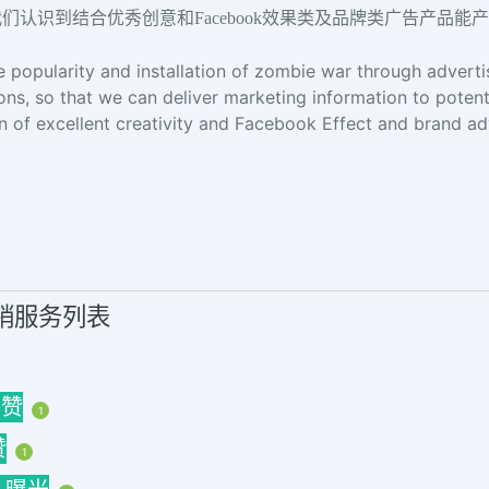
认识到结合优秀创意和Facebook效果类及品牌类广告产品能
e popularity and installation of zombie war through adver
ons, so that we can deliver marketing information to potent
n of excellent creativity and Facebook Effect and brand a
营销服务列表
丝赞
1
赞
1