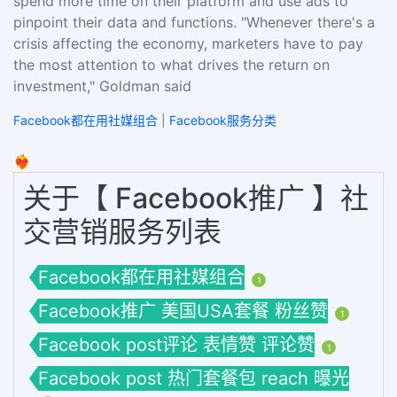
spend more time on their platform and use ads to
pinpoint their data and functions. "Whenever there's a
crisis affecting the economy, marketers have to pay
the most attention to what drives the return on
investment," Goldman said
Facebook都在用社媒组合
|
Facebook服务分类
❤️‍🔥
关于【 Facebook推广 】社
交营销服务列表
Facebook都在用社媒组合
1
Facebook推广 美国USA套餐 粉丝赞
1
Facebook post评论 表情赞 评论赞
1
Facebook post 热门套餐包 reach 曝光