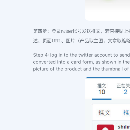
第四步：登录twitter帐号发送推文，若直
述、页面URL、图片（产品取主图，文章取缩
Step 4: log in to the twitter account to send
converted into a card form, as shown in the
picture of the product and the thumbnail of t