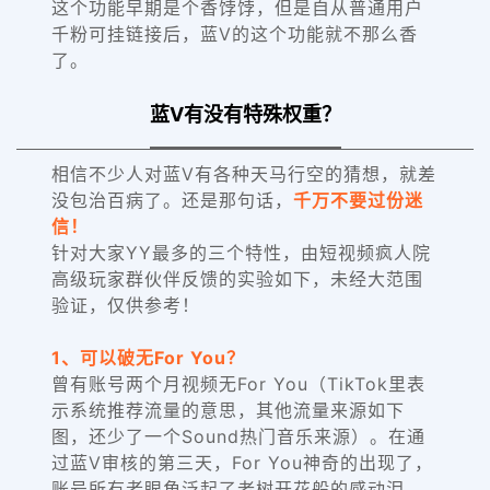
这个功能早期是个香饽饽，但是自从普通用户
千粉可挂链接后，蓝V的这个功能就不那么香
了。
蓝V有没有特殊权重？
相信不少人对蓝V有各种天马行空的猜想，就差
没包治百病了。还是那句话，
千万不要过份迷
信！
针对大家YY最多的三个特性，由短视频疯人院
高级玩家群伙伴反馈的实验如下，未
经大范围
验证，仅供参考！
1、可以破无For You？
曾有账号两个月视频无For You（TikTok里表
示系统推荐流量的意思，其他流量来源如下
图，还少了一个Sound热门音乐来源）。在通
过蓝V审核的第三天，For You神奇的出现了，
账号所有者眼角泛起了老树开花般的感动泪