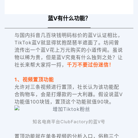
蓝V有什么功能？
与国内抖音几百块钱明码标价的蓝V认证相比，
TikTok蓝V就显得犹抱琵琶半遮面了。坊间曾
流传出一个蓝V花上万元购买的小道传闻。虽说
物以稀为贵，但是蓝V究竟有什么独到之处？让
社长来帮大家捋一捋，
千万不要过份迷信！
1、视频置顶功能
允许对三条视频进行置顶，社长认为该功能配
合购物车，会是打爆款的一大利器。假设说蓝V
功能值100块钱，置顶这个功能就值90块。
知名电商平台ClubFactory的蓝V号
置顶功能就在单条视频的分析入口，俗称三个