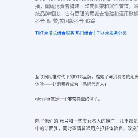
播，圍繞消費者構建一整套框架和運作管道，通
統品牌相比，它有更强的意識去搭建和運用數據驅動
抖音 點 贊,美国版抖音 追踪
TikTok增长组合服务 热门组合
|
Tiktok服务分类
互联网助推时代下的DTC品牌，缩短了与消费者的距
体验——让消费者成为「
品牌代言人
」
glossier就是一个非常典型的例子。
除了他们的 账号和一些美女名人的推广，几乎都是业
中的洁面乳，同时邀请普通用户担任体验官，改变