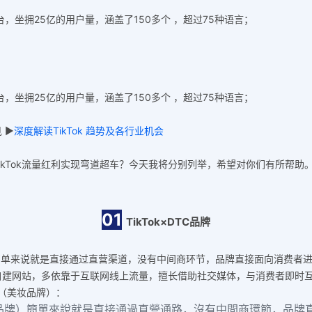
台，坐拥25亿的用户量，涵盖了150多个 ，超过75种语言；
台，坐拥25亿的用户量，涵盖了150多个 ，超过75种语言；
 ▶
深度解读TikTok 趋势及各行业机会
kTok流量红利实现弯道超车？今天我将分别列举，希望对你们有所帮助
01
TikTok×DTC品牌
消费者的品牌）简单来说就是直接通过直营渠道，没有中间商环节，品牌直接面向
自建网站，多依靠于互联网线上流量，擅长借助社交媒体，与消费者即时
r（美妆品牌）：
接面向消費者的品牌）簡單來說就是直接通過直營通路，沒有中間商環節