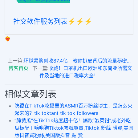
社交软件服务列表⚡️⚡️⚡️
❤️‍🔥
上一篇:
环球易购创收87.4亿！教你扒皮背后的流量秘密...
博客首页
下一篇:
收藏！口罩机出口欧洲和东南亚所需文
件及当地的进口税率大全！
相似文章列表
隐藏在TikTok吃播里的ASMR百万粉丝博主，是怎么火
起来的？tik toktant tik tok followers
“腌黄瓜”在TikTok热度超十亿！爆款“泡菜钳”成老外吃
瓜标配丨嘀嗒狗Tiktok帳號買賣,Tiktok 粉絲 購買,美国
版抖音買粉絲,美国版抖音 點 贊