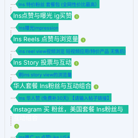
Ins 特价粉丝 套餐包 (全网性价比最高）
Ins点赞与曝光 ig买赞
1
Ins曝光impression
Ins Reels 点赞与浏览量
1
ins reel view视频浏览 短视频应用(特价产品 无售后)
Ins Story 投票与互动
1
刷ins story view的浏览量
华人套餐 Ins粉丝与互动组合
1
Ins 华人赞 (免费补30天) 【请输入帖子链接】
instagram 买 粉丝，美国套餐 Ins粉丝与
互动组合
1
Ins推广 ɪɢ 点赞Like USA