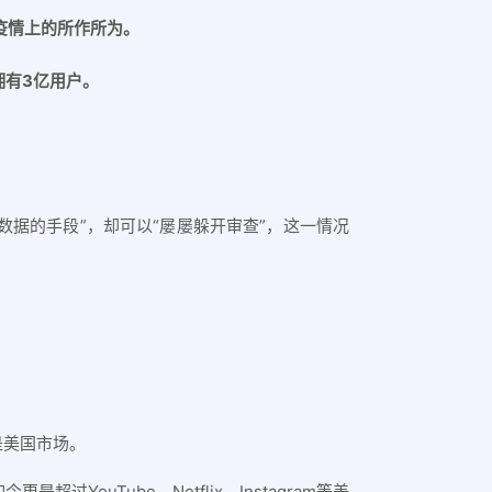
疫情上的所作所为。
，拥有3亿用户。
用户数据的手段”，却可以“屡屡躲开审查”，这一情况
是美国市场。
ouTube、Netflix、Instagram等美