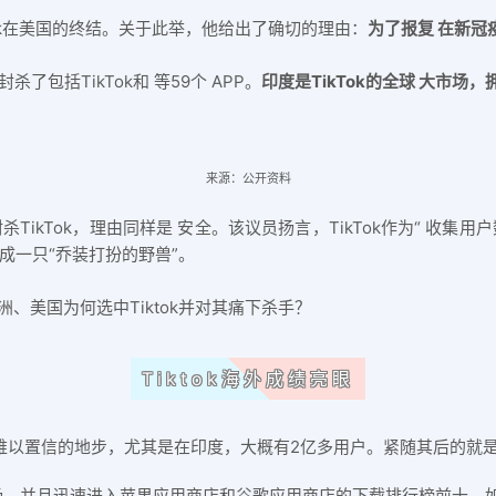
Tok在美国的终结。关于此举，他给出了确切的理由：
为了报复 在新冠
了包括TikTok和 等59个 APP。
印度是TikTok的全球 大市场
来源：公开资料
ikTok，理由同样是 安全。该议员扬言，TikTok作为“ 收集
喻成一只“乔装打扮的野兽”。
、美国为何选中Tiktok并对其痛下杀手？
Tiktok海外成绩亮眼
外火到难以置信的地步，尤其是在印度，大概有2亿多用户。紧随其后的就
场，并且迅速进入苹果应用商店和谷歌应用商店的下载排行榜前十。如今更是超过Y