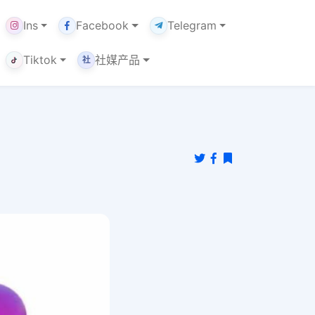
Ins
Facebook
Telegram
Tiktok
社媒产品
社