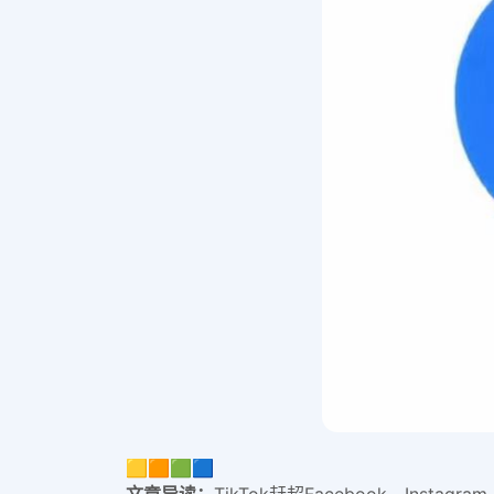
🟨🟧🟩🟦
文章导读：
TikTok赶超Facebook、In