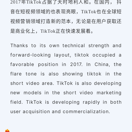
2017年TikTok占据了天时地利人和。在国内， 抖
音在短视频领域的也表现亮眼，TikTok也在全球短
视频营销领域打造新的范本，无论是在用户获取还
是商业化上，TikTok正在快速发展着。
Thanks to its own technical strength and
forward-looking layout, tiktok occupied a
favorable position in 2017. In China, the
flare tone is also showing tiktok in the
short video area. TikTok is also developing
new models in the short video marketing
field. TikTok is developing rapidly in both
user acquisition and commercialization.
❤️‍🔥