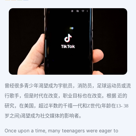
曾经很多青少年渴望成为宇航员，消防员，足球运动员或流
行歌手，但是时代在改变，职业目标也在改变。根据 近的
研究，在美国，超过半数的千禧一代和Z世代(年龄在13- 38
岁之间)渴望成为社交媒体的影响者。
Once upon a time, many teenagers were eager to