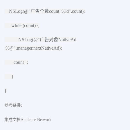
NSLog(@"广告个数count :%ld",count);
while (count) {
NSLog(@"广告对象NativeAd
:%@",manager.nextNativeAd);
count--;
}
}
参考链接：
集成文档Audience Network