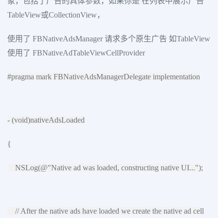
象，包括了广告的具体参数，如果你是 在列表中展示广告
TableView或CollectionView，
使用了 FBNativeAdsManager 请求多个原生广告 如TableView
使用了 FBNativeAdTableViewCellProvider
#pragma mark FBNativeAdsManagerDelegate implementation
- (void)nativeAdsLoaded
{
NSLog(@"Native ad was loaded, constructing native UI...");
// After the native ads have loaded we create the native ad cell