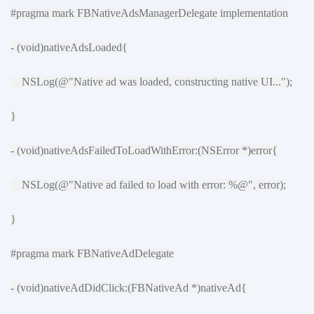
#pragma mark FBNativeAdsManagerDelegate implementation
- (void)nativeAdsLoaded{
NSLog(@"Native ad was loaded, constructing native UI...");
}
- (void)nativeAdsFailedToLoadWithError:(NSError *)error{
NSLog(@"Native ad failed to load with error: %@", error);
}
#pragma mark FBNativeAdDelegate
- (void)nativeAdDidClick:(FBNativeAd *)nativeAd{