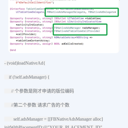
- (void)loadNativeAd{
if (!self.adsManager) {
// 个参数是刚才申请的版位编码
//第二个参数 请求广告的个数
self.adsManager = [[FBNativeAdsManager alloc]
initWithPlacementID:@"YOUR_PLACEMENT_ID"