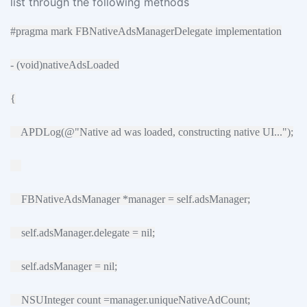
list through the following methods
#pragma mark FBNativeAdsManagerDelegate implementation
- (void)nativeAdsLoaded
{
APDLog(@"Native ad was loaded, constructing native UI...");
FBNativeAdsManager *manager = self.adsManager;
self.adsManager.delegate = nil;
self.adsManager = nil;
NSUInteger count =manager.uniqueNativeAdCount;