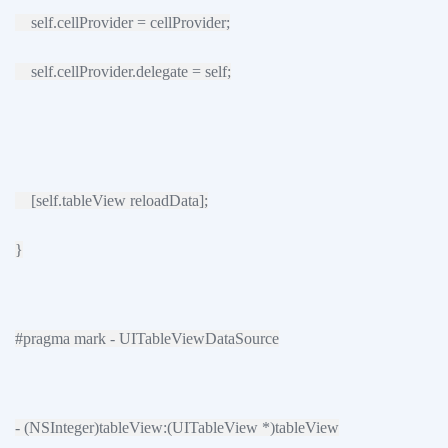
self.cellProvider = cellProvider;
self.cellProvider.delegate = self;
[self.tableView reloadData];
}
#pragma mark - UITableViewDataSource
- (NSInteger)tableView:(UITableView *)tableView