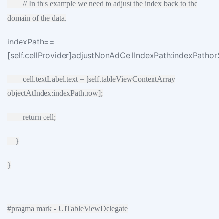
// In this example we need to adjust the index back to the
domain of the data.
indexPath==
[self.cellProvider]adjustNonAdCellIndexPath:indexPatho
cell.textLabel.text = [self.tableViewContentArray
objectAtIndex:indexPath.row];
return cell;
}
}
#pragma mark - UITableViewDelegate