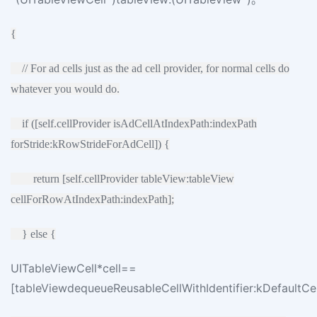
{
// For ad cells just as the ad cell provider, for normal cells do
whatever you would do.
if ([self.cellProvider isAdCellAtIndexPath:indexPath
forStride:kRowStrideForAdCell]) {
return [self.cellProvider tableView:tableView
cellForRowAtIndexPath:indexPath];
} else {
UITableViewCell*cell==
[tableViewdequeueReusableCellWithIdentifier:kDefaultCel