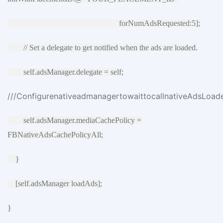
forNumAdsRequested:5];
// Set a delegate to get notified when the ads are loaded.
self.adsManager.delegate = self;
///ConfigurenativeadmanagertowaittocallnativeAdsLoade
self.adsManager.mediaCachePolicy =
FBNativeAdsCachePolicyAll;
}
[self.adsManager loadAds];
}