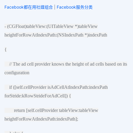
Facebook都在用社媒组合
|
Facebook服务分类
- (CGFloat)tableView:(UITableView *)tableView
heightForRowAtIndexPath:(NSIndexPath *)indexPath
{
// The ad cell provider knows the height of ad cells based on its
configuration
if ([self.cellProvider isAdCellAtIndexPath:indexPath
forStride:kRowStrideForAdCell]) {
return [self.cellProvider tableView:tableView
heightForRowAtIndexPath:indexPath];