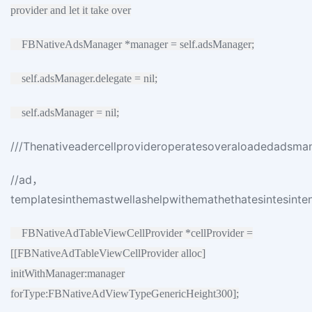
provider and let it take over
FBNativeAdsManager *manager = self.adsManager;
self.adsManager.delegate = nil;
self.adsManager = nil;
///Thenativeadercellprovideroperatesoveraloadedadsma
//ad，
templatesinthemastwellashelpwithemathethatesintesintent
FBNativeAdTableViewCellProvider *cellProvider =
[[FBNativeAdTableViewCellProvider alloc]
initWithManager:manager
forType:FBNativeAdViewTypeGenericHeight300];