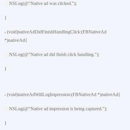
NSLog(@"Native ad was clicked.");
}
- (void)nativeAdDidFinishHandlingClick:(FBNativeAd
*)nativeAd{
NSLog(@"Native ad did finish click handling.");
}
- (void)nativeAdWillLogImpression:(FBNativeAd *)nativeAd{
NSLog(@"Native ad impression is being captured.");
}