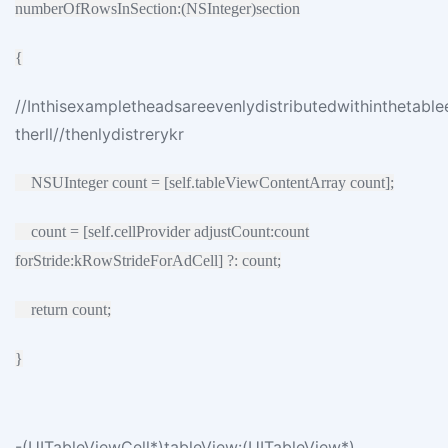
numberOfRowsInSection:(NSInteger)section
{
//Inthisexampletheadsareevenlydistributedwithinthetable
therll//thenlydistrerykr
NSUInteger count = [self.tableViewContentArray count];
count = [self.cellProvider adjustCount:count
forStride:kRowStrideForAdCell] ?: count;
return count;
}
-(UITableViewCell*)tableView:(UITableView*)。