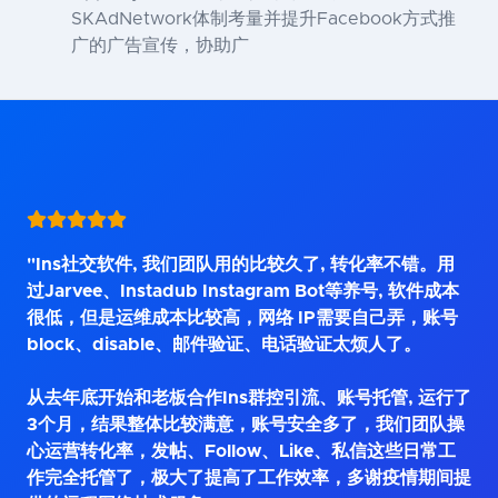
SKAdNetwork体制考量并提升Facebook方式推
广的广告宣传，协助广
"Ins社交软件, 我们团队用的比较久了, 转化率不错。用
过Jarvee、Instadub Instagram Bot等养号, 软件成本
很低，但是运维成本比较高，网络 IP需要自己弄，账号
block、disable、邮件验证、电话验证太烦人了。
从去年底开始和老板合作Ins群控引流、账号托管, 运行了
3个月，结果整体比较满意，账号安全多了，我们团队操
心运营转化率，发帖、Follow、Like、私信这些日常工
作完全托管了，极大了提高了工作效率，多谢疫情期间提